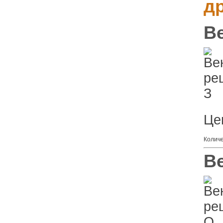
д
В
Це
Колич
В