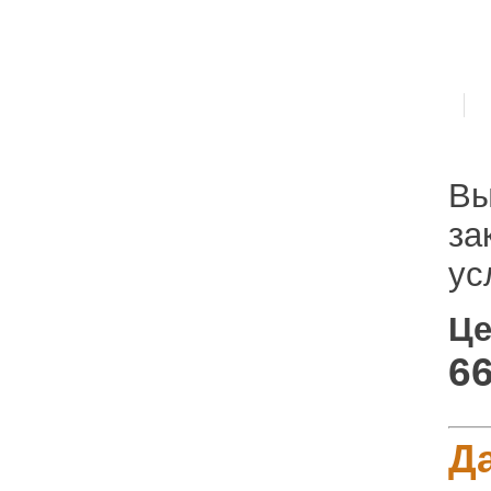
Вы
за
ус
Це
66
Д