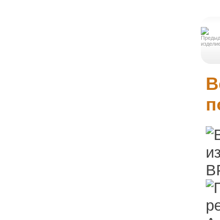
группы
Карнизы и
молдинги
Декоративные
элементы
В
Слуховые
п
окна
Колонны и
пилястры
Балюстрады
Барельефы