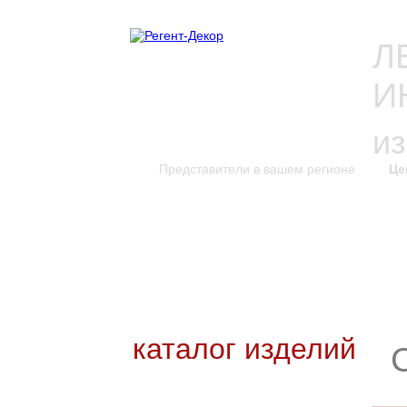
Л
И
и
Представители в вашем регионе
Це
каталог изделий
к
Новинки каталога
Каталог для скачивания
Уникальные изделия
каталог изделий
Входные