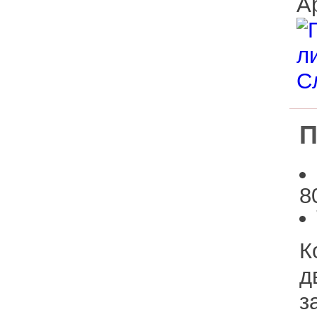
Дерево из
ппу
Расходные
материалы
Уникальные
изделия
П
8
К
д
з