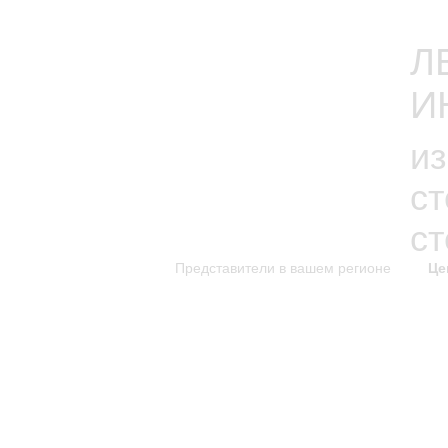
Л
И
из
с
с
Представители в вашем регионе
Це
каталог изделий
к
Новинки каталога
Каталог для скачивания
Уникальные изделия