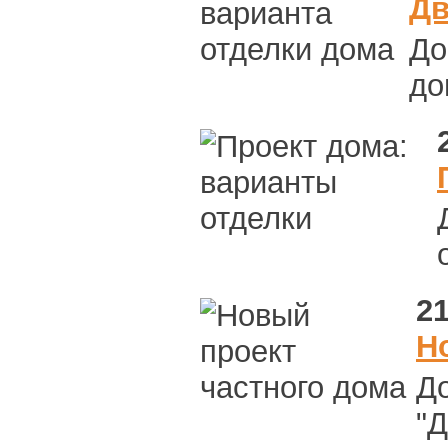
Дв
До
до
21
Н
До
"Д