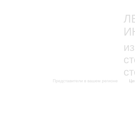
Л
И
из
с
с
Представители в вашем регионе
Це
каталог изделий
к
Новинки каталога
Каталог для скачивания
Уникальные изделия