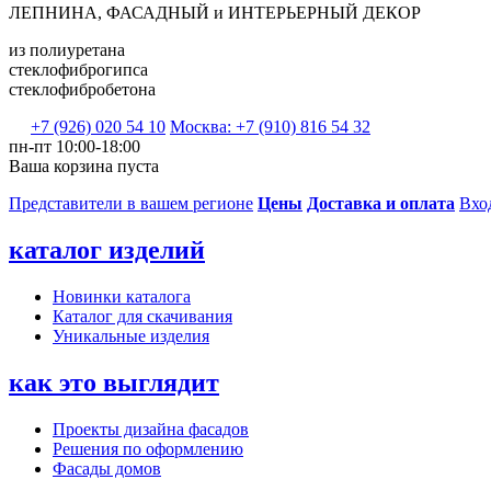
ЛЕПНИНА, ФАСАДНЫЙ и ИНТЕРЬЕРНЫЙ ДЕКОР
из полиуретана
стеклофиброгипса
стеклофибробетона
+7 (926) 020 54 10
Москва: +7 (910) 816 54 32
пн-пт 10:00-18:00
Ваша корзина пуста
Представители в вашем регионе
Цены
Доставка и оплата
Вхо
каталог изделий
Новинки каталога
Каталог для скачивания
Уникальные изделия
как это выглядит
Проекты дизайна фасадов
Решения по оформлению
Фасады домов