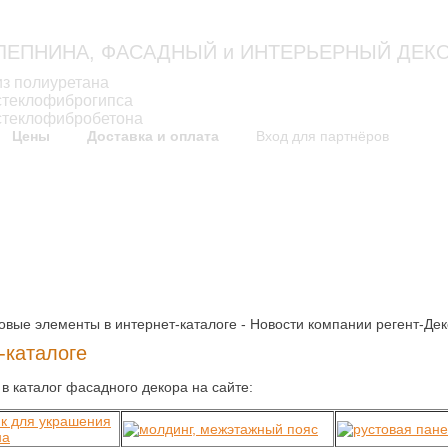
ЛЕПНИНА, ФАСАДНЫЙ и ИНТЕРЬЕРНЫЙ ДЕК
из полиуретана
Москва: 
стеклофиброгипса
стеклофибробетона
Цены
Доставка и оплата
Вход для партнёров
как это выглядит
технологи
Проекты дизайна фасадов
Технология изготовлени
Решения по оформлению
Инструкции по монтаж
Фасады домов
Сертификат
вые элементы в интернет-каталоге - Новости компании регент-Де
-каталоге
 каталог фасадного декора на сайте: