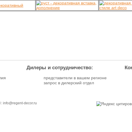
Дилеры и сотрудничество:
Ко
лия
представители в вашем регионе
запрос в дилерский отдел
l:
info@regent-decor.ru