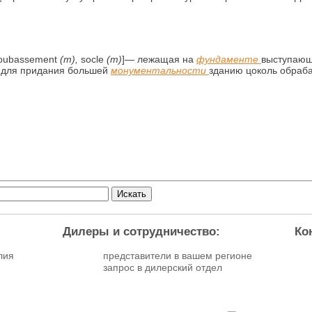
; soubassement
(m),
socle
(m)
]
— лежащая на
фундаменте
выступающ
 для придания большей
монументальности
зданию цоколь обраб
Дилеры и сотрудничество:
Ко
лия
представители в вашем регионе
запрос в дилерский отдел