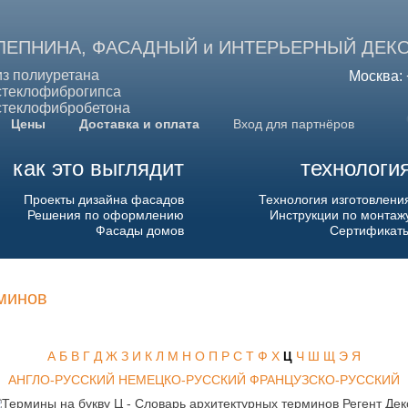
ЛЕПНИНА, ФАСАДНЫЙ и ИНТЕРЬЕРНЫЙ ДЕК
из полиуретана
Москва: 
стеклофиброгипса
стеклофибробетона
Цены
Доставка и оплата
Вход для партнёров
как это выглядит
технологи
Проекты дизайна фасадов
Технология изготовлени
Решения по оформлению
Инструкции по монтаж
Фасады домов
Сертификат
минов
А
Б
В
Г
Д
Ж
З
И
К
Л
М
Н
О
П
Р
С
Т
Ф
Х
Ч
Ш
Щ
Э
Я
Ц
АНГЛО-РУССКИЙ
НЕМЕЦКО-РУССКИЙ
ФРАНЦУЗСКО-РУССКИЙ