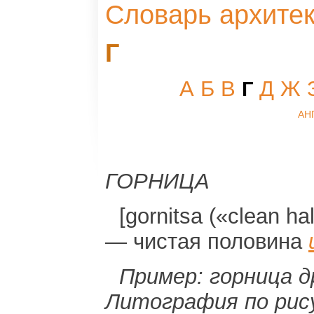
Словарь архите
Г
А
Б
В
Д
Ж
Г
АН
ГОРНИЦА
[gornitsa («clean hal
— чистая половина
Пример: горница д
Литография по рис