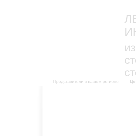
Л
И
из
с
с
Представители в вашем регионе
Це
каталог изделий
к
Новинки каталога
Каталог для скачивания
Уникальные изделия