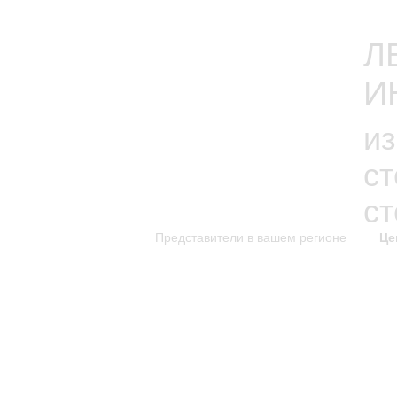
Л
И
из
с
с
Представители в вашем регионе
Це
каталог изделий
к
Новинки каталога
Каталог для скачивания
Уникальные изделия