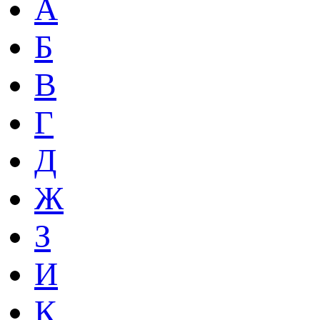
А
Б
В
Г
Д
Ж
З
И
К