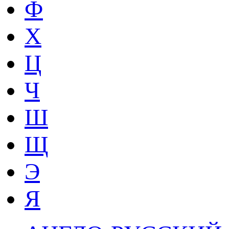
Ф
Х
Ц
Ч
Ш
Щ
Э
Я