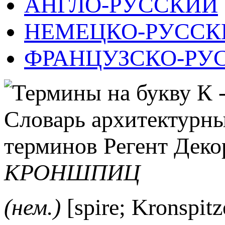
АНГЛО-РУССКИЙ
НЕМЕЦКО-РУССК
ФРАНЦУЗСКО-РУ
КРОНШПИЦ
(нем.)
[spire; Kronspit