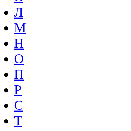
Л
М
Н
О
П
Р
С
Т