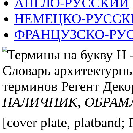
АНГЛО-РУССКИЙ
НЕМЕЦКО-РУССК
ФРАНЦУЗСКО-РУ
НАЛИЧНИК, ОБРАМ
[cover plate, platband;