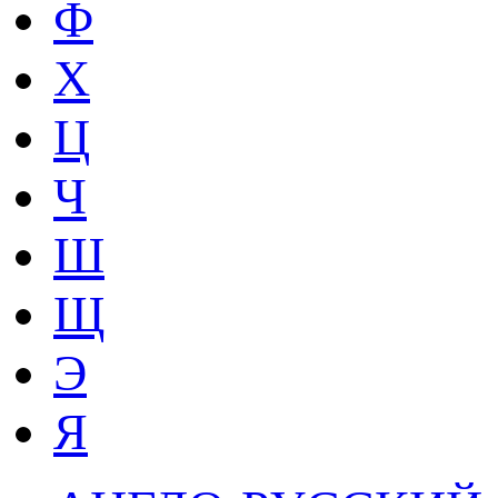
Ф
Х
Ц
Ч
Ш
Щ
Э
Я