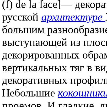
(f) de la face]— деко
русской
архитектуре
большим разнообразие
выступающей из плоск
декорированных обра
вертикальных тяг
в в
декоративных профи
Небольшие
кокошник
проемов. И гладкие, 