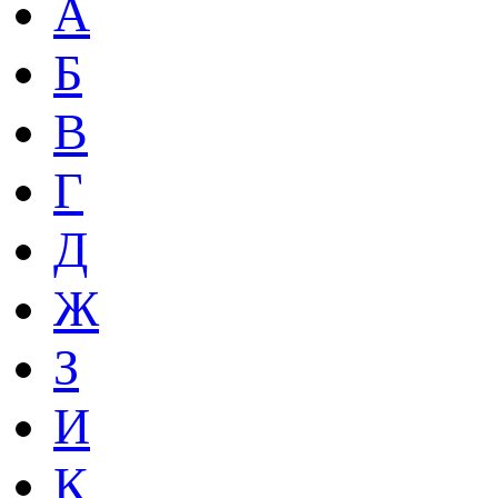
А
Б
В
Г
Д
Ж
З
И
К