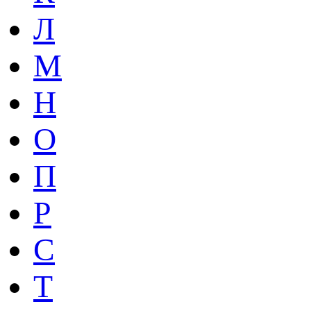
Л
М
Н
О
П
Р
С
Т