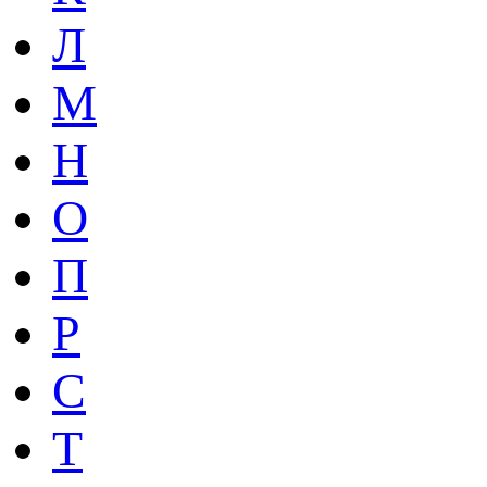
Л
М
Н
О
П
Р
С
Т