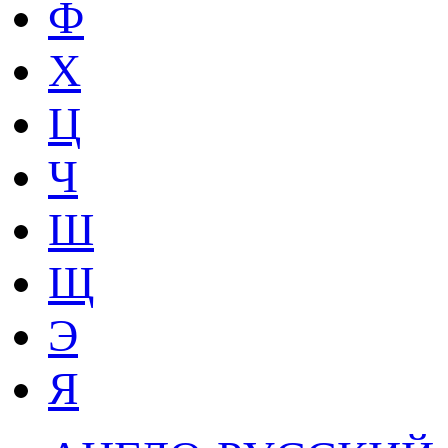
Ф
Х
Ц
Ч
Ш
Щ
Э
Я