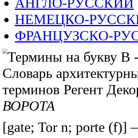
АНГЛО-РУССКИЙ
НЕМЕЦКО-РУССК
ФРАНЦУЗСКО-РУ
ВОРОТА
[gate; Tor n; porte (