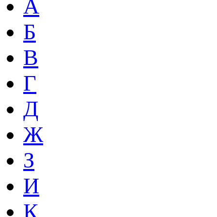
А
Б
В
Г
Д
Ж
З
И
К