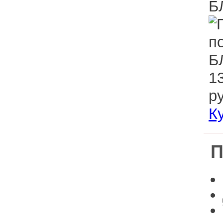
Дерево из
ппу
Расходные
материалы
Уникальные
1
изделия
ру
К
П