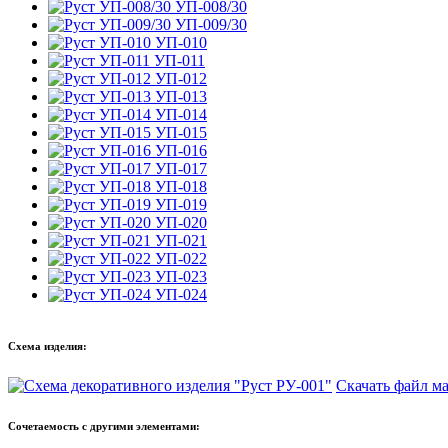
УП-008/30
УП-009/30
УП-010
УП-011
УП-012
УП-013
УП-014
УП-015
УП-016
УП-017
УП-018
УП-019
УП-020
УП-021
УП-022
УП-023
УП-024
Схема изделия:
Скачать файл м
Сочетаемость
с другими элементами: