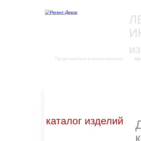
Л
И
и
Представители в вашем регионе
Це
каталог изделий
к
Новинки каталога
Каталог для скачивания
Уникальные изделия
каталог изделий
Входные