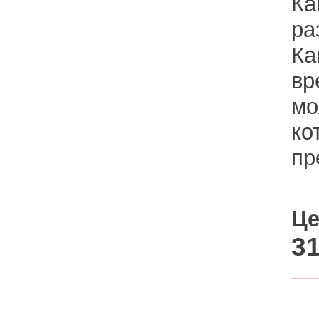
Ка
ра
Ка
вр
мо
ко
пр
Це
31