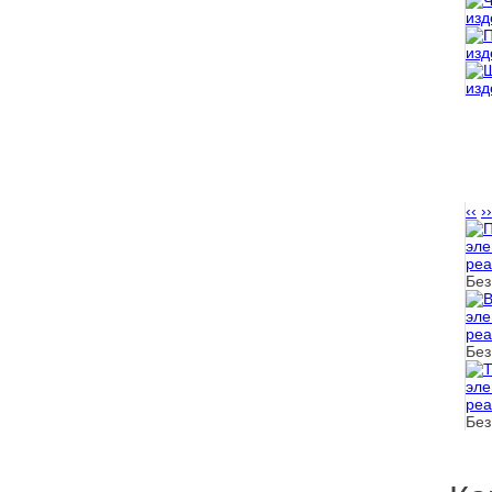
‹‹
››
Без
Без
Без