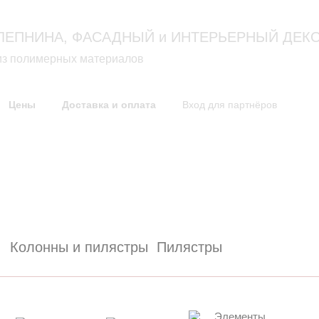
Москва: 
ЛЕПНИНА, ФАСАДНЫЙ и ИНТЕРЬЕРНЫЙ ДЕК
из полимерных материалов
Цены
Доставка и оплата
Вход для партнёров
как это выглядит
технологи
Проекты дизайна фасадов
Технология изготовлени
Решения по оформлению
Инструкции по монтаж
Фасады домов
Сертификат
Колонны и пилястры
Пилястры