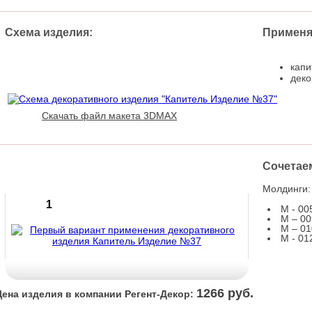
Схема изделия:
Применяе
капи
деко
Скачать файл макета 3DMAX
Сочетае
Варианты решений:
Молдинги:
1
М - 00
M – 00
M – 01
М - 01
1266 руб.
Цена изделия в компании Регент-Декор: