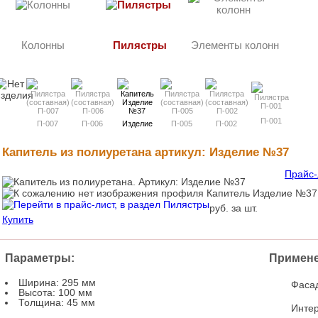
Колонны
Пилястры
Элементы колонн
П-001
П-007
П-006
Изделие
П-005
П-002
№37
Капитель из полиуретана
артикул: Изделие №37
Прайс-
руб. за шт.
Купить
Параметры:
Примене
Ширина: 295 мм
Фаса
Высота: 100 мм
Толщина: 45 мм
Инте