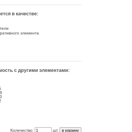
тся в качестве:
тели
ративного элемента
мость
с другими элементами:
5
9
0
2
Количество:
шт.