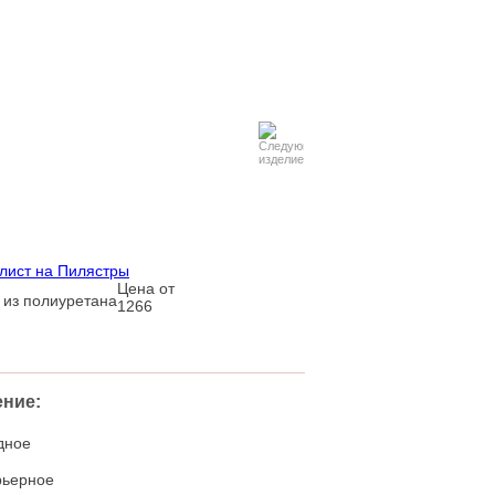
лист на Пилястры
Цена от
1266
ние:
дное
рьерное