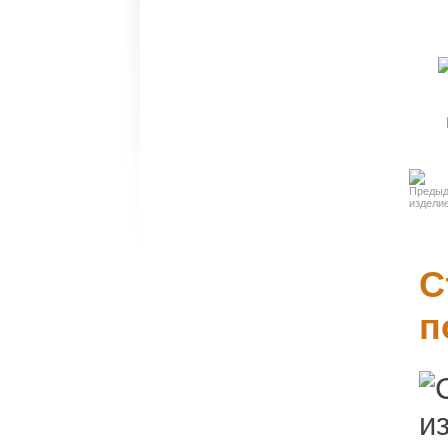
группы
Карнизы и
молдинги
Декоративные
элементы
Слуховые
окна
Колонны и
С
пилястры
п
Балюстрады
Барельефы