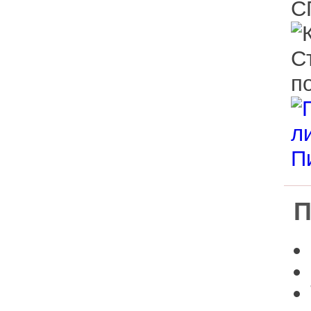
Дерево из
ппу
Расходные
материалы
Уникальные
изделия
П