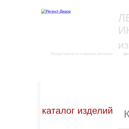
Л
И
и
Представители в вашем регионе
Це
каталог изделий
к
Новинки каталога
Каталог для скачивания
Уникальные изделия
каталог изделий
Входные