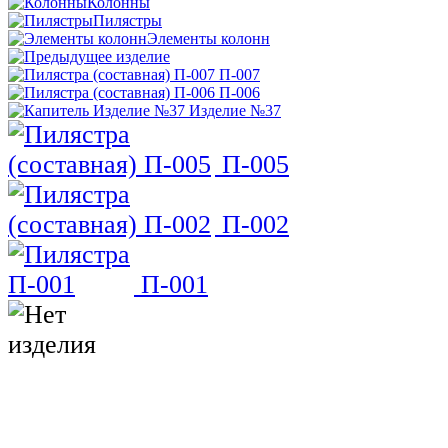
Колонны
Пилястры
Элементы колонн
П-007
П-006
Изделие №37
П-005
П-002
П-001