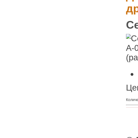
д
Се
Цен
Колич