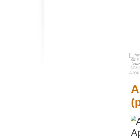
группы
Карнизы и
молдинги
Декоративные
элементы
Слуховые
окна
A-001/
(ради
Колонны и
1200 
А
пилястры
(
Балюстрады
Барельефы