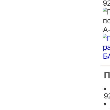
Дерево из
ппу
Расходные
материалы
Уникальные
изделия
П
9