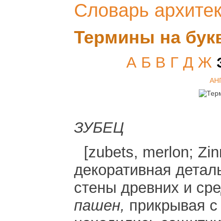
Словарь архите
Термины на бук
А
Б
В
Г
Д
Ж
АН
ЗУБЕЦ
[zubets, merlon; Zi
декоративная детал
стены древних и ср
пашен,
прикрывая с