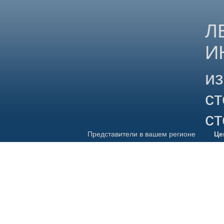
Л
И
из
с
с
Представители в вашем регионе
Це
каталог изделий
к
Новинки каталога
Каталог для скачивания
Уникальные изделия