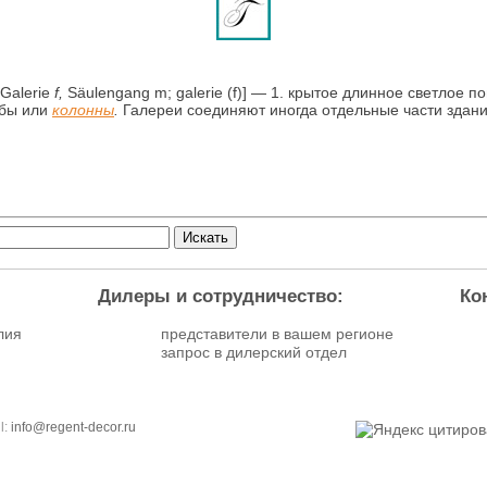
; Galerie
f,
Säulengang m; galerie (f)] — 1. крытое длинное светлое 
лбы или
колонны
.
Галереи соединяют иногда отдельные части здания
Дилеры и сотрудничество:
Ко
лия
представители в вашем регионе
запрос в дилерский отдел
l:
info@regent-decor.ru