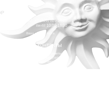
ОР
+7 (910) 816 54 32
+7 (926) 020 54 10
пн-пт 10:00-18:00
Ваша корзина пуста
я
контакты
я
Вопросы и ответы
у
Интересные статьи
ы
Словарь терминов