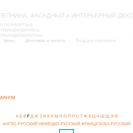
ЛЕПНИНА, ФАСАДНЫЙ и ИНТЕРЬЕРНЫЙ ДЕК
из полиуретана
Москва: 
стеклофиброгипса
стеклофибробетона
Цены
Доставка и оплата
Вход для партнёров
как это выглядит
технологи
Проекты дизайна фасадов
Технология изготовлени
Решения по оформлению
Инструкции по монтаж
Фасады домов
Сертификат
минов
А
Б
В
Д
Ж
З
И
К
Л
М
Н
О
П
Р
С
Т
Ф
Х
Ц
Ч
Ш
Щ
Э
Я
Г
АНГЛО-РУССКИЙ
НЕМЕЦКО-РУССКИЙ
ФРАНЦУЗСКО-РУССКИЙ