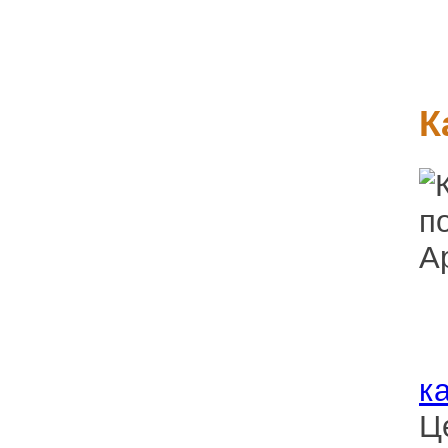
К
к
Ц