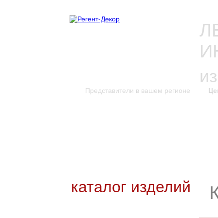
Л
И
и
Представители в вашем регионе
Це
каталог изделий
к
Новинки каталога
Каталог для скачивания
Уникальные изделия
каталог изделий
Входные