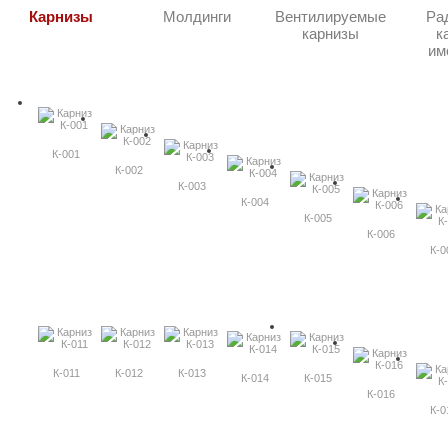
Карнизы
Молдинги
Вентилируемые
Ра
карнизы
к
им
К-001
К-002
К-003
К-004
К-005
К-006
К-0
К-011
К-012
К-013
К-014
К-015
К-016
К-0