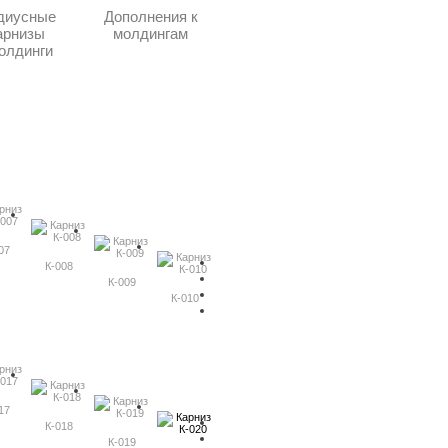
диусные
Дополнения к
арнизы
молдингам
олдинги
07
К-008
К-009
К-010
17
К-018
К-019