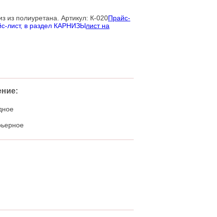
Прайс-
лист на
ние:
дное
рьерное