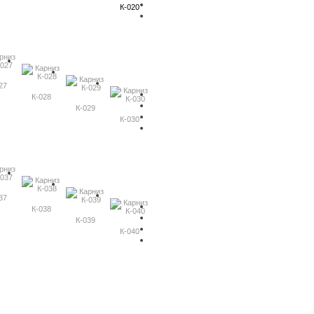
К-020
27
К-028
К-029
К-030
37
К-038
К-039
К-040