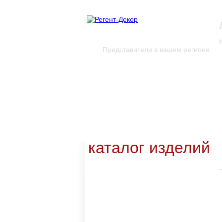
Представители в вашем регионе
каталог изделий
Новинки каталога
Каталог для скачивания
Уникальные изделия
каталог изделий
Входные
группы
Карнизы и
молдинги