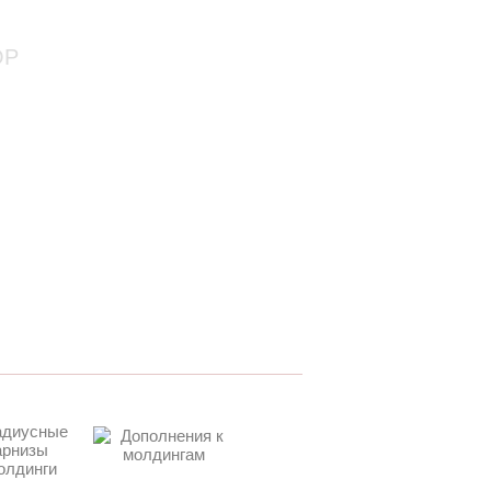
+7 (910) 816 54 32
+7 (926) 020 54 10
ОР
пн-пт 10:00-18:00
Ваша корзина пуста
я
контакты
я
Вопросы и ответы
у
Интересные статьи
ы
Словарь терминов