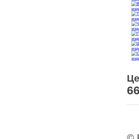
Це
66
© 