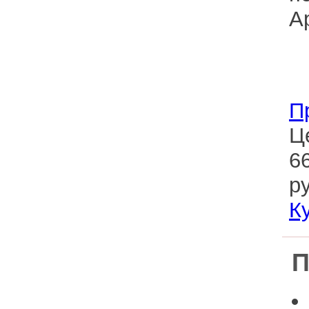
П
Ц
6
ру
К
П