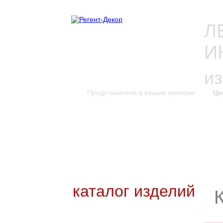
Л
И
и
Представители в вашем регионе
Це
каталог изделий
к
Новинки каталога
Каталог для скачивания
Уникальные изделия
каталог изделий
Входные