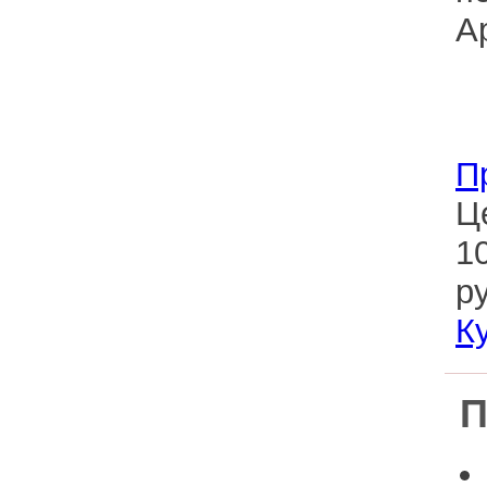
П
Ц
1
ру
К
П