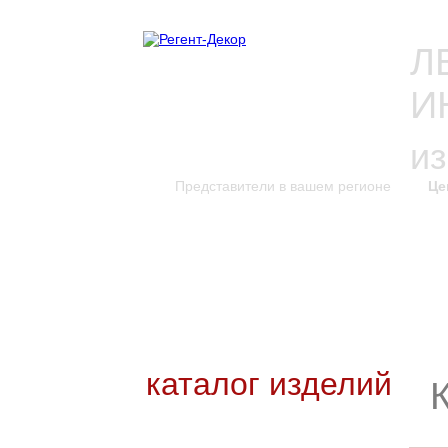
Л
И
и
Представители в вашем регионе
Це
каталог изделий
к
Новинки каталога
Каталог для скачивания
Уникальные изделия
каталог изделий
Входные