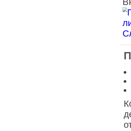
Дерево из
ппу
Расходные
материалы
Уникальные
изделия
П
К
д
о