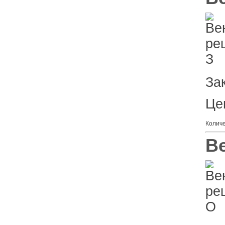
За
Це
Колич
В