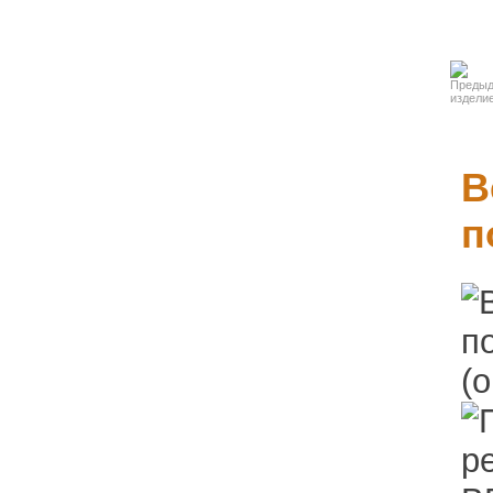
группы
Карнизы и
молдинги
Декоративные
элементы
В
Слуховые
п
окна
Колонны и
пилястры
Балюстрады
Барельефы