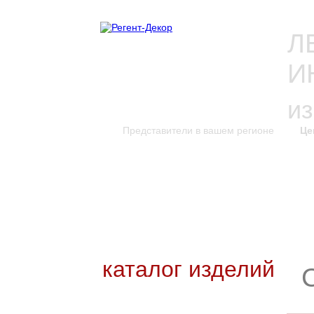
Л
И
и
Представители в вашем регионе
Це
каталог изделий
к
Новинки каталога
Каталог для скачивания
Уникальные изделия
каталог изделий
Входные