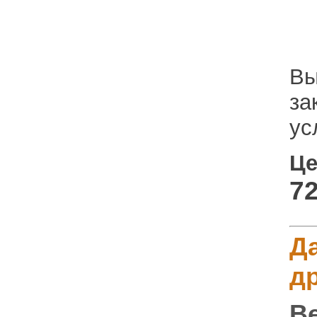
Вы
за
ус
Це
72
Д
д
В