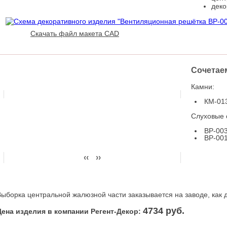
деко
Скачать файл макета CAD
Сочетае
Варианты решений:
Камни:
КМ-01
Слуховые 
ВР-00
Применение в реализованных
ВР-00
проектах:
‹‹
››
Выборка центральной жалюзной части заказывается на заводе, как 
4734 руб.
Цена изделия в компании Регент-Декор: