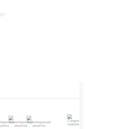
+7 (910) 816 54 32
+7 (926) 020 54 10
ОР
пн-пт 10:00-18:00
Ваша корзина пуста
я
контакты
я
Вопросы и ответы
у
Интересные статьи
ы
Словарь терминов