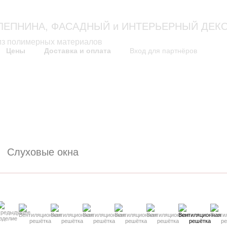
Москва: 
ЛЕПНИНА, ФАСАДНЫЙ и ИНТЕРЬЕРНЫЙ ДЕК
из полимерных материалов
Цены
Доставка и оплата
Вход для партнёров
как это выглядит
технологи
Проекты дизайна фасадов
Технология изготовлени
Решения по оформлению
Инструкции по монтаж
Фасады домов
Сертификат
Слуховые окна