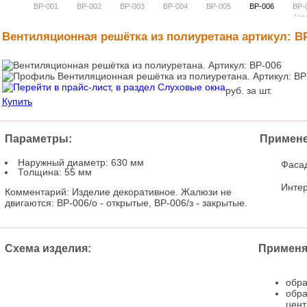
ВР-001
ВР-002
ВР-003
ВР-004
ВР-005
ВР-006
ВР-
(ов
Вентиляционная решётка из полиуретана
артикул: В
руб. за шт.
Купить
Параметры:
Примене
Наружный диаметр: 630 мм
Фаса
Толщина: 55 мм
Инте
Комментарий: Изделие декоративное. Жалюзи не
двигаются: ВР-006/о - открытые, ВР-006/з - закрытые.
Схема изделия:
Применяе
обра
обра
цент