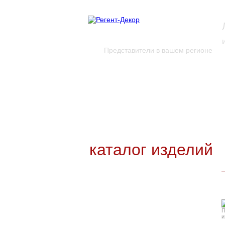
Представители в вашем регионе
каталог изделий
Новинки каталога
Каталог для скачивания
Уникальные изделия
каталог изделий
Входные
группы
Карнизы и
молдинги