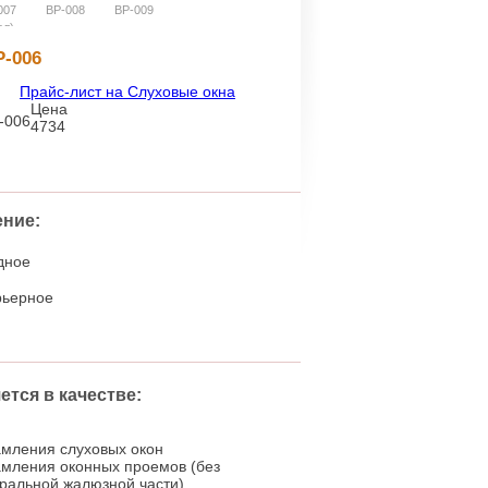
007
ВР-008
ВР-009
ал)
Р-006
Прайс-лист на Слуховые окна
Цена
4734
ние:
дное
рьерное
тся в качестве:
мления слуховых окон
мления оконных проемов (без
ральной жалюзной части)